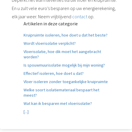
beperkt het warmteverlies via uw vloer en kruipruimte.
En u zult vele euro’s besparen op uw energierekening,
elk jaar weer. Neem vrijblijvend
contact
op.
Artikelen in deze categorie
Kruipruimte isoleren, hoe doet u dat het beste?
Wordt vloerisolatie verplicht?
Vloerisolatie, hoe dik moet het aangebracht
worden?
Is spouwmuurisolatie mogelijk bij mijn woning?
Effectief isoleren, hoe doet u dat?
Vloer isoleren zonder toegankelijke kruipruimte
Welke soort isolatiemateriaal bespaart het
meest?
Wat kan ik besparen met vloerisolatie?
[...]