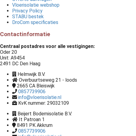
Vloerisolatie webshop
Privacy Policy
STABU bestek
DroCom specificaties
Contactinformatie
Centraal postadres voor alle vestigingen:
Oder 20
Unit: A9454
2491 DC Den Haag
Helmwijk B.V.
Overbuurtseweg 21 - loods
2665 CA
Bleiswijk
0857739906
info@vloerisolatie.nl
KvK nummer: 29032109
Beijert Bodemisolatie B.V.
It Patroan 1
8491 PK
Akkrum
0857739906