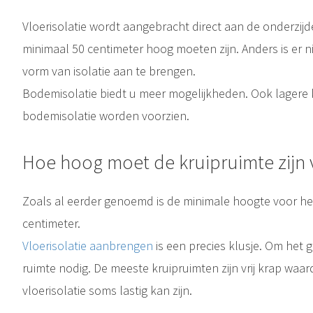
Vloerisolatie wordt aangebracht direct aan de onderzijd
Stop met teveel betalen. Begin vandaag met besparen op uw energierekening door goede vloerisolatie. Ook eenvoudig zelf aan te brengen!
minimaal 50 centimeter hoog moeten zijn. Anders is er 
Met goede isolatie kunt u heel wat euro’s besparen op uw energierekening. Ondanks de kosten die isoleren met zich meebrengt loont het zeker de moeite. Een geïsoleerd huis is niet alleen beter voor uw portemonnee. Het..
vorm van isolatie aan te brengen.
Bodemisolatie biedt u meer mogelijkheden. Ook lagere
Bodemisolatie en vloerisolatie zijn twee verschillende manieren van isoleren . Bij bodemisolatie wordt een isolerend materiaal op de bodem van de
bodemisolatie worden voorzien.
Hoe hoog moet de kruipruimte zijn v
Zoals al eerder genoemd is de minimale hoogte voor he
centimeter.
Vloerisolatie aanbrengen
is een precies klusje. Om het 
ruimte nodig. De meeste kruipruimten zijn vrij krap wa
vloerisolatie soms lastig kan zijn.