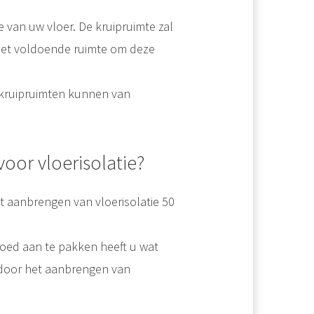
e van uw vloer. De kruipruimte zal
niet voldoende ruimte om deze
Met goede isolatie kunt u heel wat euro’s besparen op uw energierekening. Ondanks de kosten die isoleren met zich meebrengt loont het zeker de moeite. Een geïsoleerd huis is niet alleen beter voor uw portemonnee. Het..
 kruipruimten kunnen van
 kruipruimte aangebracht. Hierdoor wordt voorkomen dat kou optrekt..
oor vloerisolatie?
t aanbrengen van vloerisolatie 50
goed aan te pakken heeft u wat
ardoor het aanbrengen van