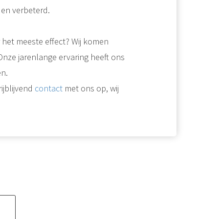
en verbeterd.
r het meeste effect? Wij komen
Onze jarenlange ervaring heeft ons
en.
ijblijvend
contact
met ons op, wij
g op de muren en beslagen ramen zijn tekenen van teveel vocht in huis...
isolatie en dakisolatie, wij verzorgen het graag voor u. Wij gaan altijd voor de hoogst haalbare besparing.