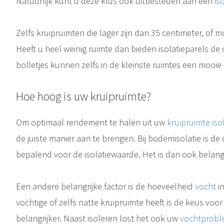
Natuurlijk kunt u deze klus ook uitbesteden aan een
is
Zelfs kruipruimten die lager zijn dan 35 centimeter, of moe
Vloerisolatie, spouwmuurisolatie en dakisolatie, wij verzorgen 
Heeft u heel weinig ruimte dan bieden isolatieparels de
bolletjes kunnen zelfs in de kleinste ruimtes een mooie
Hoe hoog is uw kruipruimte?
Om optimaal rendement te halen uit uw
kruipruimte isol
de juiste manier aan te brengen. Bij bodemisolatie is de
bepalend voor de isolatiewaarde. Het is dan ook belangri
Een andere belangrijke factor is de hoeveelheid
vocht
in
vochtige of zelfs natte kruipruimte heeft is de keus voor 
belangrijker. Naast isoleren lost het ook uw
vochtprob
Uw kruipruimte isoleren levert u een gemiddelde besparing van 10 tot 15% op. Uw energiekosten zullen duidelijk dalen en uw vloer voelt lekker warm aan. Er komt veel kou en vocht van onder de woning uw leefruimte..