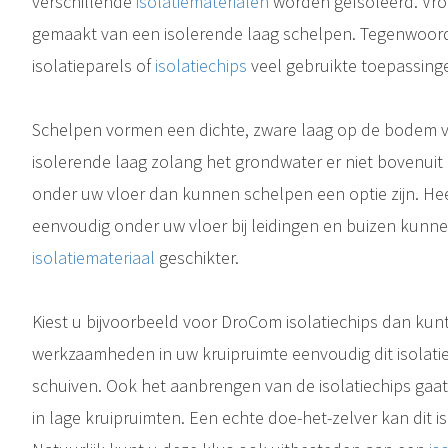
verschillende
isolatiematerialen
worden geïsoleerd. Vro
gemaakt van een isolerende laag schelpen. Tegenwoordig
isolatieparels of
isolatiechips
veel gebruikte toepassing
Schelpen vormen een dichte, zware laag op de bodem v
isolerende laag zolang het grondwater er niet bovenuit
Brandveiligheid is een belangrijk aspect in uw woning of bedrijfspand. De keuze van isolatiematerialen spelen hierbij een grote rol. Maar uw keuze wordt bepaald door verschillende afwegingen. Daarnaast spelen ook de..
onder uw vloer dan kunnen schelpen een optie zijn. Heef
eenvoudig onder uw vloer bij leidingen en buizen kunn
Isolatiechips in uw kruipruimte? Waarom zou u kiezen voor dit isolatiemateriaal? Voor u hier een goed antwoord op kunt geven wilt u natuurlijk eerst weten wat isolatiechips nu precies zijn en wat ze doen. Dat leggen..
isolatiemateriaal
geschikter.
Kiest u bijvoorbeeld v
oor DroCom isolatiechips dan kunt 
werkzaamheden in uw kruipruimte eenvoudig dit isolatie
schuiven. Ook het aanbrengen van de isolatiechips gaat
in lage kruipruimten. Een echte doe-het-zelver kan dit i
aar welk materiaal bespaart nu het meest. In de regel geeft een dikkere isolatielaag een hogere isolatiewaarde. En hoe hoger de isolatiewaarde hoe hoger uw..