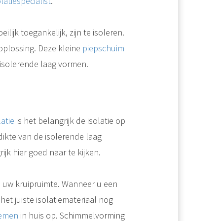
olatiespecialist
.
ilijk toegankelijk, zijn te isoleren.
het graag voor u. Wij gaan altijd voor de hoogst haalbare besparing.
 oplossing. Deze kleine
piepschuim
 isolerende laag vormen.
atie
is het belangrijk de isolatie op
 dikte van de isolerende laag
jk hier goed naar te kijken.
Vloerisolatie met piepschuim kan op twee manieren toegepast worden. Piepschuim is een veelzijdig isolatiemateriaal dat zich eenvoudig laat verwerken. Het is daarom ook een populair materiaal wat veel wordt toegepast..
 uw kruipruimte. Wanneer u een
het juiste isolatiemateriaal nog
lemen
in huis op. Schimmelvorming