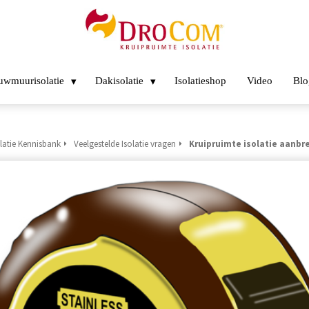
uwmuurisolatie
Dakisolatie
Isolatieshop
Video
Blo
latie Kennisbank
Veelgestelde Isolatie vragen
Kruipruimte isolatie aanbr