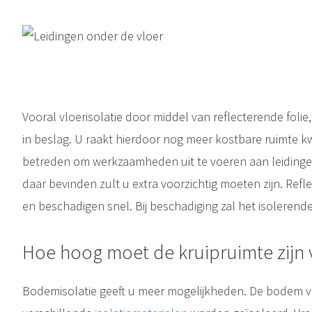
ie wordt aangebracht aan de onderzijde van uw vloer. Dit wordt gedaan vanuit de kruipruimte onder uw woning. Meestal is deze ruimte te bereiken via een kruipluik dat zich bijvoorbeeld onder de mat bij uw..
Vooral vloerisolatie door middel van reflecterende foli
in beslag. U raakt hierdoor nog meer kostbare ruimte kwi
betreden om werkzaamheden uit te voeren aan leidingen
daar bevinden zult u extra voorzichtig moeten zijn. Refl
en beschadigen snel. Bij beschadiging zal het isolerend
Hoe hoog moet de kruipruimte zijn 
Bodemisolatie geeft u meer mogelijkheden. De bodem v