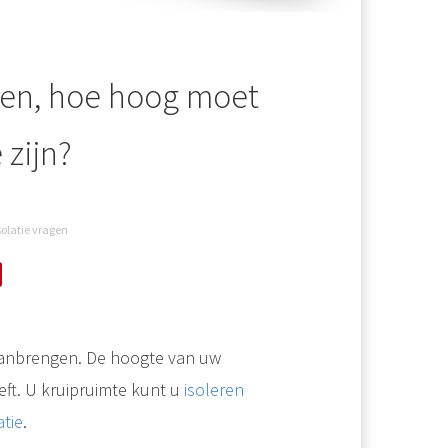
gen, hoe hoog moet
 zijn?
solatie vragen
aanbrengen. De hoogte van uw
eft. U kruipruimte kunt u
isoleren
tie
.