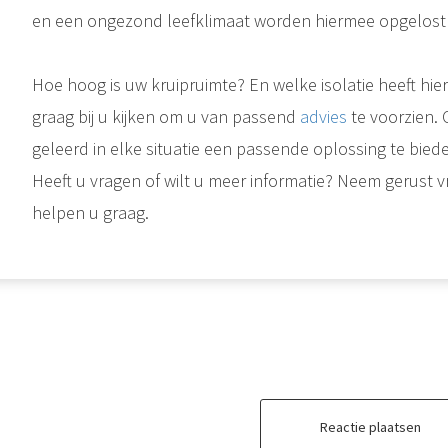
en een ongezond leefklimaat worden hiermee opgelost 
Hoe hoog is uw kruipruimte? En welke isolatie heeft hie
graag bij u kijken om u van passend
advies
te voorzien. 
geleerd in elke situatie een passende oplossing te bied
Heeft u vragen of wilt u meer informatie? Neem gerust vr
Isoleren is een goede manier om vochtproblemen tegen te gaan. Toch zijn vochtproblemen een regelmatig gehoorde klacht na isolatie. Schimmelvormin
helpen u graag.
Vloerisolatie, spouwmuur
Passend en persoonlijk isolatie advies helpt u de juiste keus te maken. Natuurlijk zijn daarbij ook uw wensen belangrijk. Deze moeten dan ook zeker meegenomen worden in het advies. Woningisolatie is wat ons betreft..
Reactie plaatsen