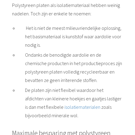
Polystyreen platen als isolatiemateriaal hebben weinig
nadelen. Toch zijn er enkele te noemen:
Het is niet de meest milieuvriendelijke oplossing,
het basismateriaal is kunststof waar aardolie voor
nodig is.
Ondanks de benodigde aardolie en de
chemische producten in het productieproces zijn
polystyreen platen volledig recycleerbaar en
bevatten ze geen irriterende stoffen.
De platen zijn niet flexibel waardoor het
afdichten van kleinere hoekjes en gaatjes lastiger
is dan met flexibele
isolatiematerialen
zoals
bijvoorbeeld minerale wol.
Maximale besparing met polystyreen